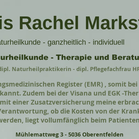
is Rachel Markst
turheilkunde - ganzheitlich - individuell
urheilkunde - Therapie und Berat
dipl. Naturheilpraktikerin - dipl. Pflegefachfrau H
ngsmedizinischen Register (EMR) , somit bei
kannt. Zudem bei der Visana und EGK -Thera
 mit einer Zusatzversicherung meine erbra
 Verantwortung, ob die Kosten von der K
werden, liegt vollumfänglich beim Patiente
Mühlemattweg 3 - 5036 Oberentfelden