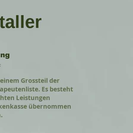
aller
ung
F
 einem Grossteil der
peutenliste. Es besteht
chten Leistungen
rankenkasse übernommen
n.